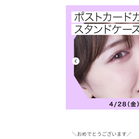
navigate_before
＼おめでとうございます／