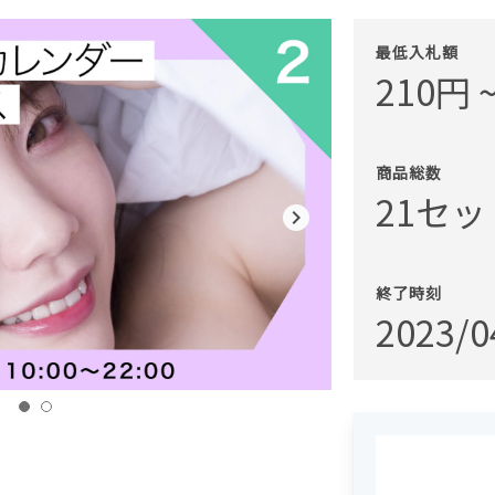
最低入札額
210円 
商品総数
21セ
navigate_next
終了時刻
2023/0