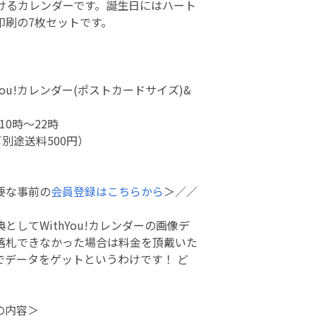
だけるカレンダーです。誕生日にはハート
印刷の7枚セットです。
You!カレンダー(ポストカードサイズ)&
)10時～22時
別途送料500円）
要な事前の
会員登録はこちらから
＞／／
してWithYou!カレンダーの画像デ
落札できなかった場合は料金を頂戴いた
でデータをゲットというわけです！ ど
の内容＞