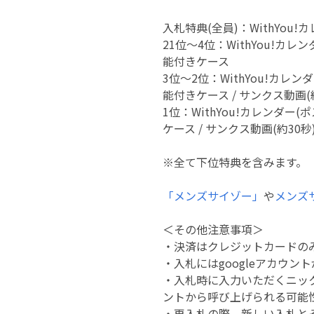
入札特典(全員)：WithYou
21位～4位：WithYou!カレ
能付きケース
3位～2位：WithYou!カレン
能付きケース / サンクス動画(
1位：WithYou!カレンダー
ケース / サンクス動画(約30
※全て下位特典を含みます。
「メンズサイゾー」
や
メンズサ
＜その他注意事項＞
・決済はクレジットカードの
・入札にはgoogleアカウン
・入札時に入力いただくニッ
ントから呼び上げられる可能
・再入札の際、新しい入札と