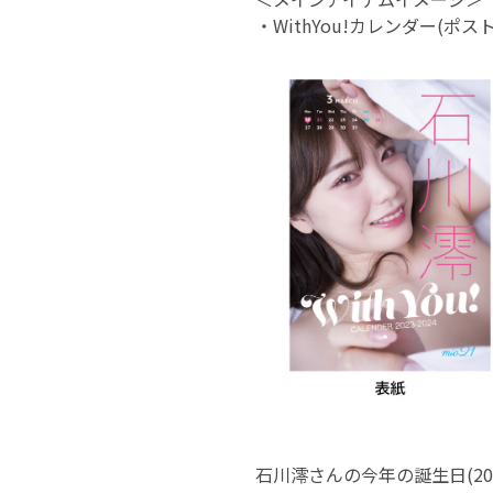
・WithYou!カレンダー(ポ
石川澪さんの今年の誕生日(202