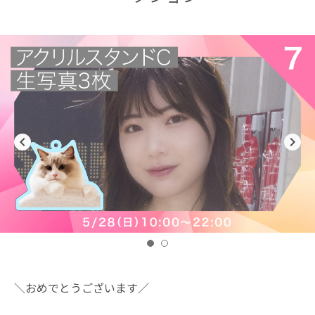
navigate_before
navigate_next
＼おめでとうございます／