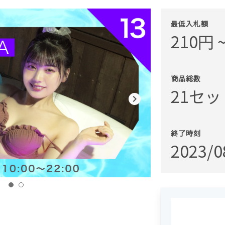
最低入札額
210円 
商品総数
21セ
navigate_next
終了時刻
2023/0