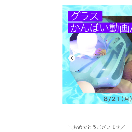
navigate_before
＼おめでとうございます／