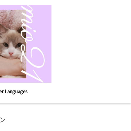
er Languages
ン