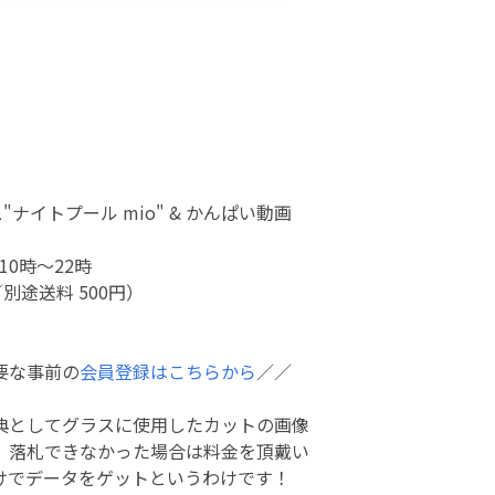
ナイトプール mio" & かんぱい動画
)10時～22時
別途送料 500円）
要な事前の
会員登録はこちらから
／／
典としてグラスに使用したカットの画像
 落札できなかった場合は料金を頂戴い
けでデータをゲットというわけです！