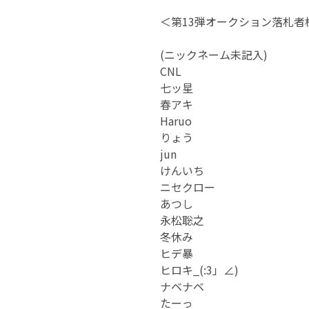
＜第13弾オークション落札者
(ニックネーム未記入)
CNL
七ッ星
春アキ
Haruo
りょう
jun
けんいち
ニセクロー
あつし
永松聡之
冬休み
ヒデ暴
ヒロキ_(:3」∠)
ナベナベ
たーっ