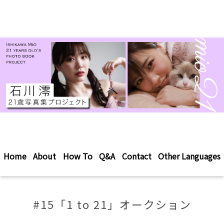
Home
About
How To
Q&A
Contact
Other Languages
#15「1 to 21」オークション