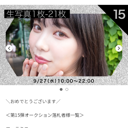
navigate_before
navigate_next
＼おめでとうございます／
＜第15弾オークション落札者様一覧＞