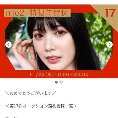
navigate_before
navigate_next
＼おめでとうございます／
＜第17弾オークション落札者様一覧＞