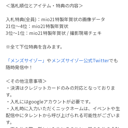
＜落札順位とアイテム・特典の内容＞
入札特典(全員)：mio21特製年賀状の画像データ
21位～4位：mio21特製年賀状
3位～1位：mio21特製年賀状 / 撮影現場チェキ
※全て下位特典を含みます。
「メンズサイゾー」
や
メンズサイゾー公式Twitter
でも
随時発信中！
＜その他注意事項＞
・決済はクレジットカードのみの対応となっておりま
す。
・入札にはgoogleアカウントが必要です。
・入札時に入力いただくニックネームは、イベントや生
配信中にタレントから呼び上げられる可能性がございま
す。