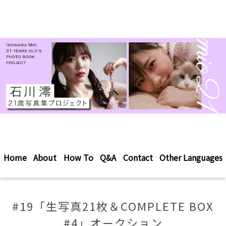
Home
About
How To
Q&A
Contact
Other Languages
#19「生写真21枚＆COMPLETE BOX
#4」オークション