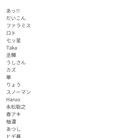
あっ!!
だいこん
ファラミス
ロト
七ッ星
Taka
丞驊
うしさん
カズ
華
りょう
スノーマン
Haruo
永松聡之
春アキ
柚濃
あつし
ヒデ暴