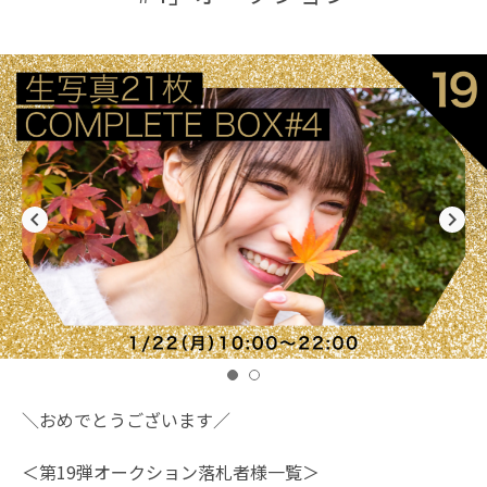
navigate_before
navigate_next
＼おめでとうございます／
＜第19弾オークション落札者様一覧＞