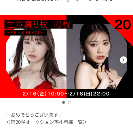
navigate_before
navigate_next
＼おめでとうございます／
＜第20弾オークション落札者様一覧＞