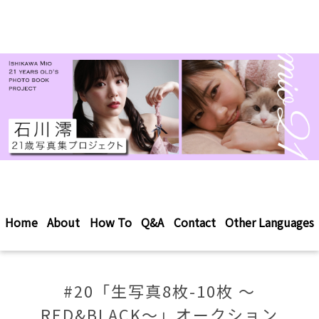
Home
About
How To
Q&A
Contact
Other Languages
#20「生写真8枚-10枚 〜
RED&BLACK〜」オークション