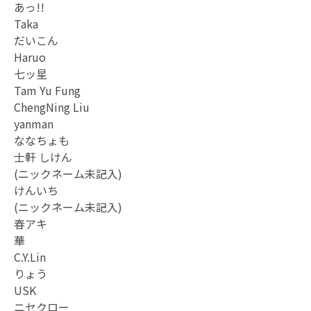
あっ!!
Taka
だいこん
Haruo
七ッ星
Tam Yu Fung
ChengNing Liu
yanman
ななちょも
士軒 しけん
(ニックネーム未記入)
けんいち
(ニックネーム未記入)
春アキ
華
C.Y.Lin
りょう
USK
ニセクロー